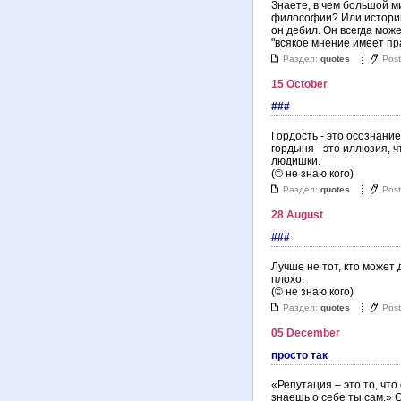
Знаете, в чем большой 
философии? Или истории.
он дебил. Он всегда може
"всякое мнение имеет пр
Раздел:
quotes
Pos
15 October
###
Гордость - это осознание 
гордыня - это иллюзия, ч
людишки.
(© не знаю кого)
Раздел:
quotes
Pos
28 August
###
Лучше не тот, кто может 
плохо.
(© не знаю кого)
Раздел:
quotes
Pos
05 December
просто так
«Репутация – это то, что 
знаешь о себе ты сам.» 