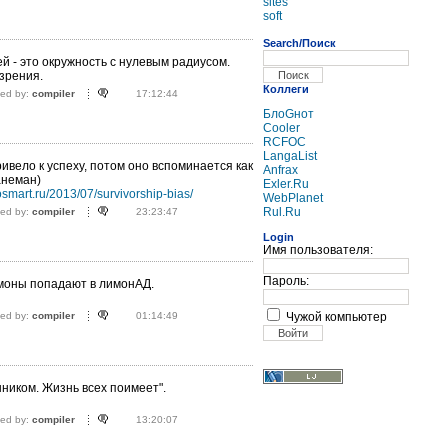
sites
soft
Search/Поиск
й - это окружность с нулевым радиусом.
зрения.
Коллеги
ted by:
compiler
17:12:44
БлоGнот
Cooler
RCFOC
LangaList
ивело к успеху, потом оно вспоминается как
Anfrax
анеман)
Exler.Ru
osmart.ru/2013/07/survivorship-bias/
WebPlanet
Rul.Ru
ted by:
compiler
23:23:47
Login
Имя пользователя:
Пароль:
моны попадают в лимонАД.
Чужой компьютер
ted by:
compiler
01:14:49
нником. Жизнь всех поимеет".
ted by:
compiler
13:20:07