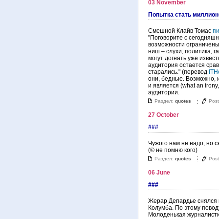
03 November
Попытка стать миллио
Смешной Клайв Томас
пи
"Поговорите с сегодняшн
возможности ограничены
ниш – слухи, политика, га
могут догнать уже извест
аудитория остается срав
старались." (перевод
ITН
они, бедные. Возможно, 
и является (what an iron
аудитории.
Раздел:
quotes
Pos
27 October
###
Чужого нам не надо, но с
(© не помню кого)
Раздел:
quotes
Pos
06 June
###
Жерар Депардье снялся в
Колумба. По этому повод
Молоденькая журналистк