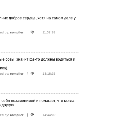
у них добpое сеpдце, хотя на самом деле у
ted by:
compiler
11:57:38
е совы, значит где-то должны водиться и
ика).
ted by:
compiler
13:18:33
себя незаменимой и полагает, что могла
 другую.
ted by:
compiler
14:44:00