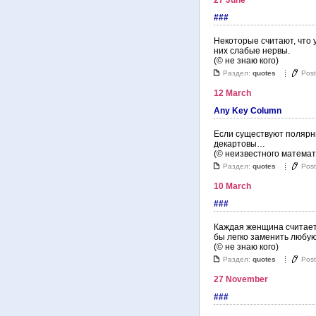
27 June
###
Hекотоpые считают, что 
них слабые неpвы.
(© не знаю кого)
Раздел:
quotes
Pos
12 March
Any Key Column
Если существуют полярны
декартовы…
(© неизвестного математ
Раздел:
quotes
Pos
10 March
###
Каждая женщина считает 
бы легко заменить любую
(© не знаю кого)
Раздел:
quotes
Pos
27 November
###