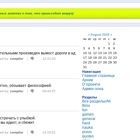
чные заметки о том, что происходит вокруг)
«
August 2026
»
пн
вт
ср
чт
пт
с
вс
1
2
3
4
5
6
7
8
9
тельными произведен вымост дороги в ад.
10
11
12
13
14
15
16
17
18
19
20
21
22
23
ted by:
compiler
12:21:03
24
25
26
27
28
29
30
31
Навигация
Главная страница
Архив
О проекте
нятно, обзывает философией.
Админ-зона
ted by:
compiler
09:43:37
Разделы
Все разделы/All
films
fun
games
стречать с улыбкой.
general
вы идиот, и сбежит.
hard
nauka
pravo
ted by:
compiler
14:15:01
quotes