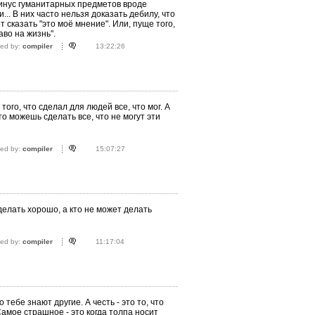
минус гуманитарных предметов вроде
.. В них часто нельзя доказать дебилу, что
т сказать "это моё мнение". Или, пуще того,
аво на жизнь".
ted by:
compiler
13:22:26
того, что сделал для людей все, что мог. А
то можешь сделать все, что не могут эти
ted by:
compiler
15:07:27
делать хорошо, а кто не может делать
ted by:
compiler
11:17:04
о тебе знают другие. А честь - это то, что
Самое страшное - это когда толпа носит