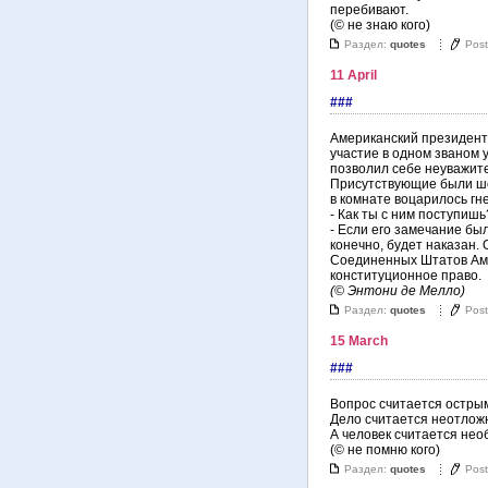
перебивают.
(© не знаю кого)
Раздел:
quotes
Pos
11 April
###
Американский президент
участие в одном званом 
позволил себе неуважите
Присутствующие были шо
в комнате воцарилось гн
- Как ты с ним поступишь
- Если его замечание был
конечно, будет наказан.
Соединенных Штатов Амер
конституционное право.
(© Энтони де Мелло)
Раздел:
quotes
Pos
15 March
###
Вопрос считается острым,
Дело считается неотложн
А человек считается нео
(© не помню кого)
Раздел:
quotes
Pos