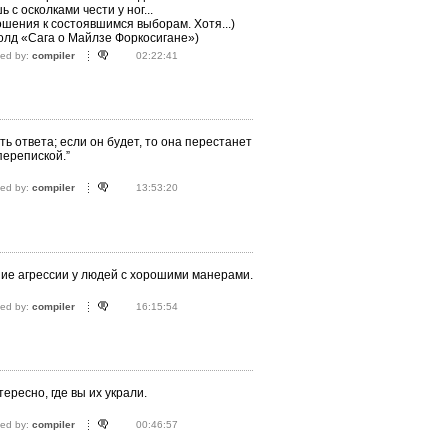
ь с осколками чести у ног...
ошения к состоявшимся выборам. Хотя...)
олд «Сага о Майлзе Форкосигане»)
ted by:
compiler
02:22:41
ь ответа; если он будет, то она перестанет
перепиской.”
ted by:
compiler
13:53:20
ние агрессии у людей с хорошими манерами.
ted by:
compiler
16:15:54
ересно, где вы их украли.
ted by:
compiler
00:46:57