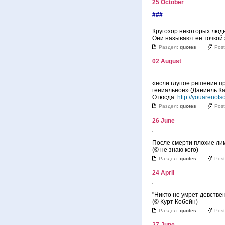
25 October
###
Кругозор некоторых люде
Они называют её точкой 
Раздел:
quotes
Pos
02 August
«если глупое решение пр
гениальное» (Даниель К
Отюсда:
http://youarenots
Раздел:
quotes
Pos
26 June
После смерти плохие ли
(© не знаю кого)
Раздел:
quotes
Pos
24 April
"Никто не умрет девстве
(© Курт Кобейн)
Раздел:
quotes
Pos