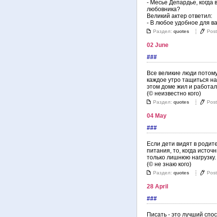
- Месье Депардье, когда 
любовника?
Великий актер ответил:
- В любое удобное для в
Раздел:
quotes
Pos
02 June
###
Все великие люди потому
каждое утро тащиться на 
этом доме жил и работал.
(© неизвестно кого)
Раздел:
quotes
Pos
04 May
###
Если дети видят в родит
питания, то, когда источ
только лишнюю нагрузку.
(© не знаю кого)
Раздел:
quotes
Pos
28 April
###
Писать - это лучший спос