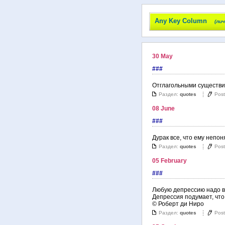
Any Key Column
(ли
30 May
###
Отглагольными существи
Раздел:
quotes
Pos
08 June
###
Дурак все, что ему непо
Раздел:
quotes
Pos
05 February
###
Любую депрессию надо в
Депрессия подумает, что 
© Роберт ди Ниро
Раздел:
quotes
Pos