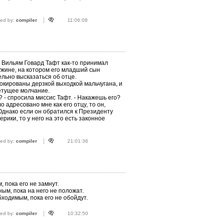
ted by:
compiler
11:06:08
 Вильям Говард Тафт как-то принимал
ужине, на котором его младший сын
льно высказаться об отце.
кированы дерзкой выходкой мальчугана, и
етущее молчание.
? - спросила миссис Тафт. - Накажешь его?
о адресовано мне как его отцу, то он,
 Однако если он обратился к Президенту
ики, то у него на это есть законное
ted by:
compiler
21:01:36
 пока его не замнут.
ым, пока на него не положат.
бходимым, пока его не обойдут.
ted by:
compiler
10:32:50