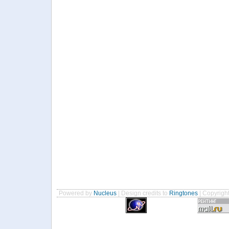
Powered by
Nucleus
| Design credits to
Ringtones
| Copyrigh